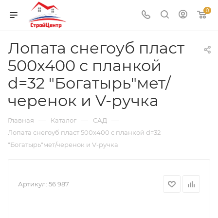
0
Лопата снегоуб пласт
500х400 с планкой
d=32 "Богатырь"мет/
черенок и V-ручка
—
—
—
Главная
Каталог
САД
Лопата снегоуб пласт 500х400 с планкой d=32
"Богатырь"мет/черенок и V-ручка
Артикул:
56 987