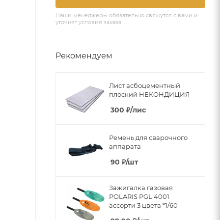
Наши менеджеры обязательно свяжутся с вами и
уточнят условия заказа
Рекомендуем
Лист асбоцементный
плоский НЕКОНДИЦИЯ
300
₽
/лис
Ремень для сварочного
аппарата
90
₽
/шт
Зажигалка газовая
POLARIS PGL 4001
ассорти 3 цвета *1/60