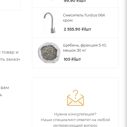
99.90
₽
/шт
Смеситель Turdus 06К
хром
2 555.90
₽
/шт
Щебень, фракция 5-10,
мешок 30 кг
 товар и
ть заказ»
105
₽
/шт
 вам
ь
Нужна консультация?
Наши специалист ответят на любой
интересующий вопрос