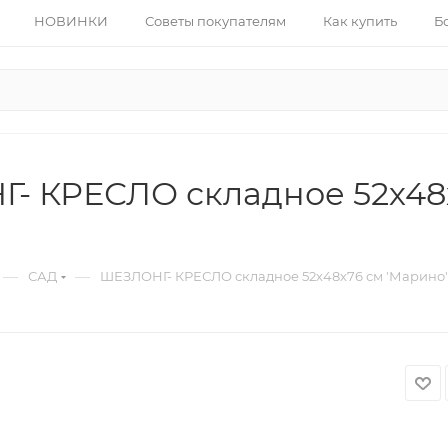
НОВИНКИ
Советы покупателям
Как купить
Б
- КРЕСЛО складное 52х48х
—
—
САД
ШЕЗЛОНГ- КРЕСЛО складное 52х48х76 см 'Марино' 