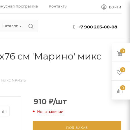
онусная программа
Контакты
ВОЙТИ
Каталог
+7 900 203-00-08
0
76 см 'Марино' микс
0
микс NK-1215
0
910
₽
/шт
Нет в наличии
ПОД ЗАКАЗ