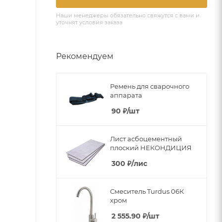
Наши менеджеры обязательно свяжутся с вами и
уточнят условия заказа
Рекомендуем
Ремень для сварочного
аппарата
90
₽
/шт
Лист асбоцементный
плоский НЕКОНДИЦИЯ
300
₽
/лис
Смеситель Turdus 06К
хром
2 555.90
₽
/шт