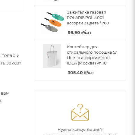
Зажигалка газовая
POLARIS PGL 4001
ассорти 3 цвета *1/60
99.90
₽
/шт
Контейнер для
стирального порошка 5л
 товар и
Цвет в ассортименте
ть заказ»
IDEA (Москва) уп.10
305.40
₽
/шт
 вам
ь
Нужна консультация?