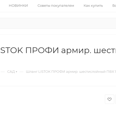
НОВИНКИ
Советы покупателям
Как купить
Б
ISTOK ПРОФИ армир. шести
—
—
САД
Шланг LISTOK ПРОФИ армир. шестислойный ПВХ 1/2