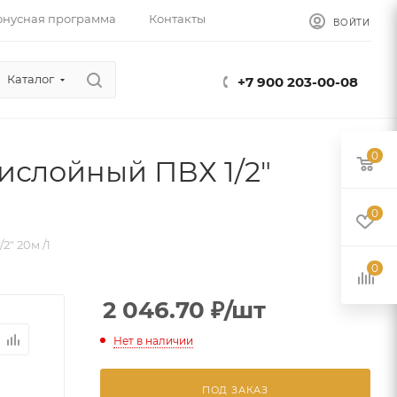
онусная программа
Контакты
ВОЙТИ
Каталог
+7 900 203-00-08
0
слойный ПВХ 1/2"
0
" 20м /1
0
2 046.70
₽
/шт
Нет в наличии
ПОД ЗАКАЗ