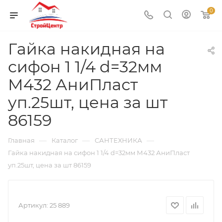
0
Гайка накидная на
сифон 1 1/4 d=32мм
М432 АниПласт
уп.25шт, цена за шт
86159
—
—
—
Главная
Каталог
САНТЕХНИКА
Гайка накидная на сифон 1 1/4 d=32мм М432 АниПласт
уп.25шт, цена за шт 86159
Артикул:
25 889