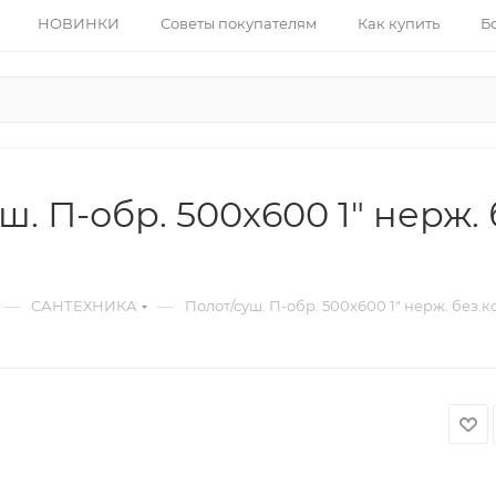
НОВИНКИ
Советы покупателям
Как купить
Б
ш. П-обр. 500х600 1" нерж.
—
—
САНТЕХНИКА
Полот/суш. П-обр. 500х600 1" нерж. без