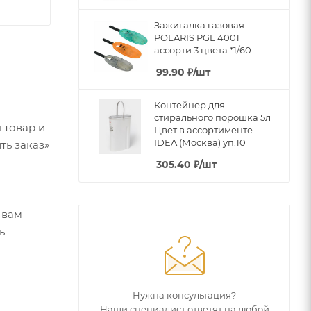
Зажигалка газовая
POLARIS PGL 4001
ассорти 3 цвета *1/60
99.90
₽
/шт
Контейнер для
стирального порошка 5л
 товар и
Цвет в ассортименте
IDEA (Москва) уп.10
ть заказ»
305.40
₽
/шт
 вам
ь
Нужна консультация?
Наши специалист ответят на любой