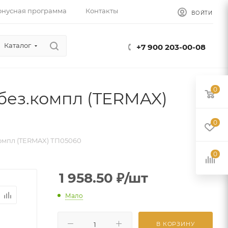
онусная программа
Контакты
ВОЙТИ
Каталог
+7 900 203-00-08
0
 без.компл (TERMAX)
0
.компл (TERMAX) ТП05060
0
1 958.50
₽
/шт
Мало
В КОРЗИНУ