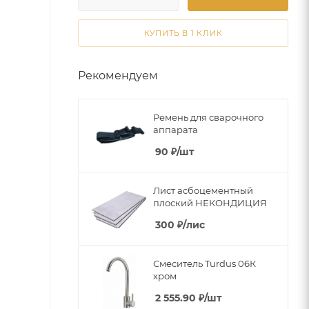
КУПИТЬ В 1 КЛИК
Рекомендуем
Ремень для сварочного
аппарата
90
₽
/шт
Лист асбоцементный
плоский НЕКОНДИЦИЯ
300
₽
/лис
Смеситель Turdus 06К
хром
2 555.90
₽
/шт