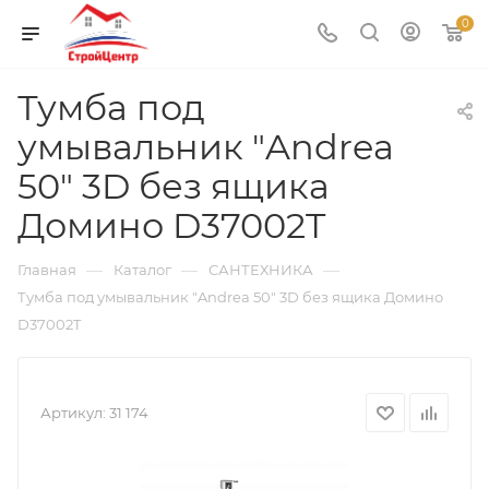
0
Тумба под
умывальник "Andrea
50" 3D без ящика
Домино D37002T
—
—
—
Главная
Каталог
САНТЕХНИКА
Тумба под умывальник "Andrea 50" 3D без ящика Домино
D37002T
Артикул:
31 174