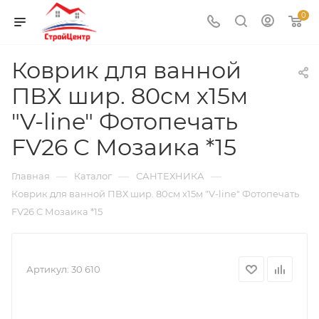
0
Коврик для ванной
ПВХ шир. 80см х15м
"V-line" Фотопечать
FV26 C Мозаика *15
—
—
—
Главная
Каталог
САНТЕХНИКА
Коврик для ванной ПВХ шир. 80см х15м "V-line" Фотопечать
FV26 C Мозаика *15
Артикул:
30 610