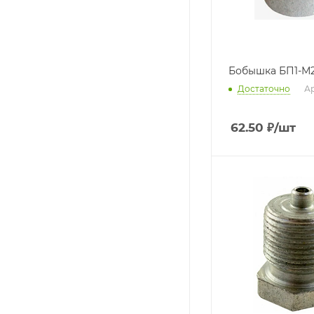
Бобышка БП1-М2
Достаточно
Ар
62.50
₽
/шт