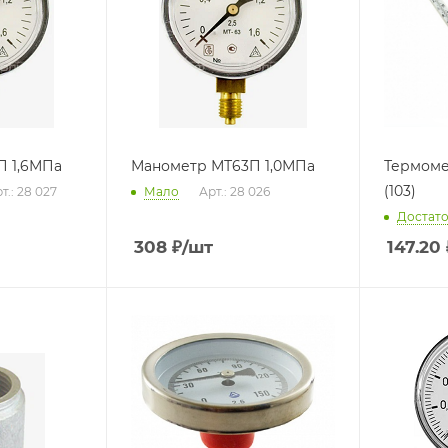
П 1,6МПа
Манометр МТ63П 1,0МПа
Термоме
(103)
т.: 28 027
Мало
Арт.: 28 026
Достат
308
₽
/шт
147.20