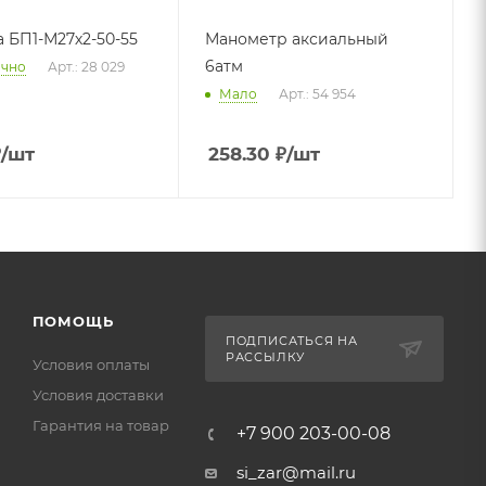
 БП1-М27х2-50-55
Манометр аксиальный
6атм
очно
Арт.: 28 029
Мало
Арт.: 54 954
₽
/шт
258.30
₽
/шт
ПОМОЩЬ
ПОДПИСАТЬСЯ НА
РАССЫЛКУ
Условия оплаты
Условия доставки
Гарантия на товар
+7 900 203-00-08
si_zar@mail.ru