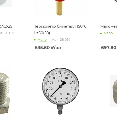
7х2-25
Термометр биметалл 150°C
Маномет
L=60(50)
т.: 28 021
Мало
Мало
Арт.: 28 031
535.60
₽
/шт
697.80