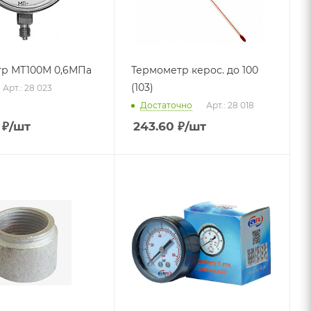
р МТ100М 0,6МПа
Термометр керос. до 100
(103)
Арт.: 28 023
Достаточно
Арт.: 28 018
₽
/шт
243.60
₽
/шт