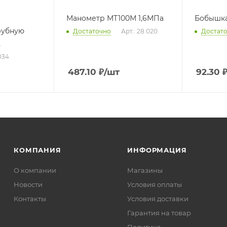
Манометр МТ100М 1,6МПа
Бобышка
рубную
Достаточно
Арт.: 28 020
Достат
2
034
487.10
₽
/шт
92.30
КОМПАНИЯ
ИНФОРМАЦИЯ
О компании
Магазины
Новости
Условия оплаты
Контакты
Условия доставки
Гарантия на товар