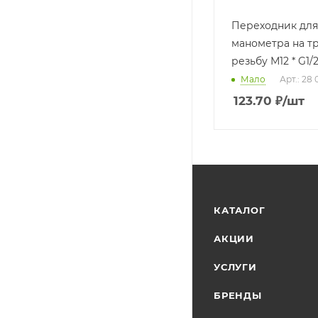
Переходник для
манометра на т
резьбу М12 * G1/
Мало
Арт.: 28 
123.70
₽
/шт
КАТАЛОГ
АКЦИИ
УСЛУГИ
БРЕНДЫ