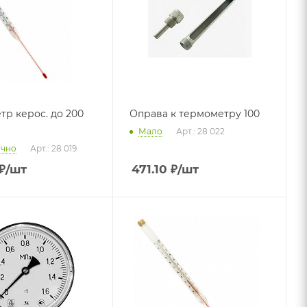
тр керос. до 200
Оправа к термометру 100
Мало
Арт.: 28 022
очно
Арт.: 28 019
₽
/шт
471.10
₽
/шт