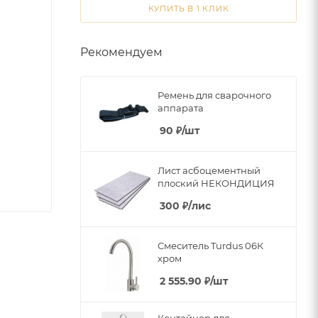
КУПИТЬ В 1 КЛИК
Рекомендуем
Ремень для сварочного
аппарата
90
₽
/шт
Лист асбоцементный
плоский НЕКОНДИЦИЯ
300
₽
/лис
Смеситель Turdus 06К
хром
2 555.90
₽
/шт
Контейнер для