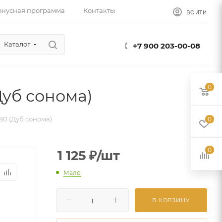
онусная программа
Контакты
ВОЙТИ
Каталог
+7 900 203-00-08
0
Дуб сонома)
80 (Дуб сонома)
0
0
1 125
₽
/шт
Мало
В КОРЗИНУ