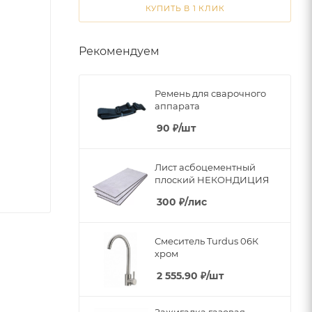
КУПИТЬ В 1 КЛИК
Рекомендуем
Ремень для сварочного
аппарата
90
₽
/шт
Лист асбоцементный
плоский НЕКОНДИЦИЯ
300
₽
/лис
Смеситель Turdus 06К
хром
2 555.90
₽
/шт
Зажигалка газовая