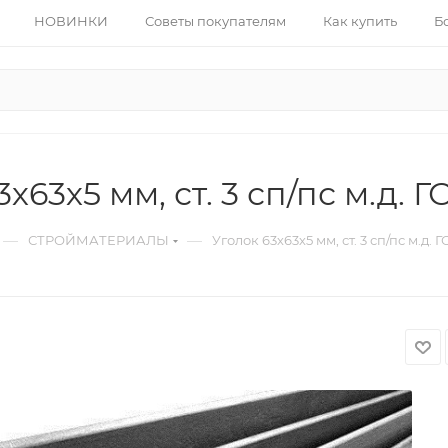
НОВИНКИ
Советы покупателям
Как купить
Б
х63х5 мм, ст. 3 сп/пс м.д. Г
—
—
СТРОЙМАТЕРИАЛЫ
Уголок 63х63х5 мм, ст. 3 сп/пс м.д. Г