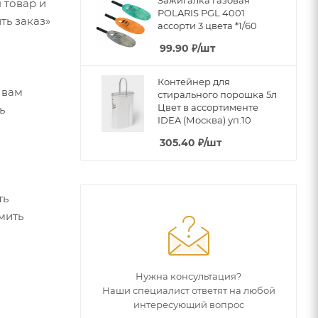
 товар и
POLARIS PGL 4001
ть заказ»
ассорти 3 цвета *1/60
99.90
₽
/шт
Контейнер для
 вам
стирального порошка 5л
Цвет в ассортименте
ь
IDEA (Москва) уп.10
305.40
₽
/шт
ть
мить
Нужна консультация?
Наши специалист ответят на любой
интересующий вопрос