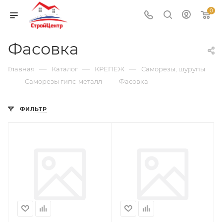
0
Фасовка
—
—
—
Главная
Каталог
КРЕПЕЖ
Саморезы, шурупы
—
—
Саморезы гипс-металл
Фасовка
ФИЛЬТР