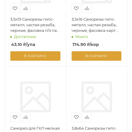
3,5х19 Саморезы гипс-
3,5х16 Саморезы гипс-
металл, частая резьба,
металл, частая резьба,
черные, фасовка п/э пак.
черные, фасовка карт.
- 100 шт.
кор. - 450 шт
Достаточно
Много
43.10
₽
/упа
174.90
₽
/кор
В КОРЗИНУ
В КОРЗИНУ
Саморез для ГКЛ мелкая
3,8х64 Саморезы гипс-