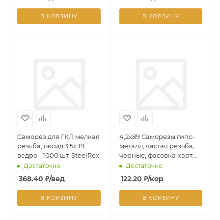
В КОРЗИНУ
В КОРЗИНУ
Саморез для ГКЛ мелкая
4,2х89 Саморезы гипс-
резьба, оксид 3,5х 19
металл, частая резьба,
ведро - 1000 шт. SteelRex
черные, фасовка карт.
кор. - 100 шт. Л-5
Достаточно
Достаточно
368.40
₽
/вед
122.20
₽
/кор
В КОРЗИНУ
В КОРЗИНУ