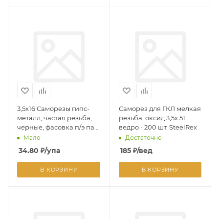
3,5х16 Саморезы гипс-
Саморез для ГКЛ мелкая
металл, частая резьба,
резьба, оксид 3,5х 51
черные, фасовка п/э пак.
ведро - 200 шт. SteelRex
- 100 шт.
Мало
Достаточно
34.80
₽
/упа
185
₽
/вед
В КОРЗИНУ
В КОРЗИНУ