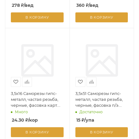
278
₽
/вед
360
₽
/вед
В КОРЗИНУ
В КОРЗИНУ
3,5х16 Саморезы гипс-
3,5х51 Саморезы гипс-
металл, частая резьба,
металл, частая резьба,
черные, фасовка карт.
черные, фасовка п/э.
кор. - 100 шт. Л-18
пак. - 20 шт.
Много
Достаточно
24.30
₽
/кор
15
₽
/упа
В КОРЗИНУ
В КОРЗИНУ